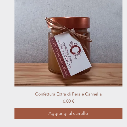
Vista rapida
Confettura Extra di Pera e Cannella
Prezzo
6,00 €
Aggiungi al carrello