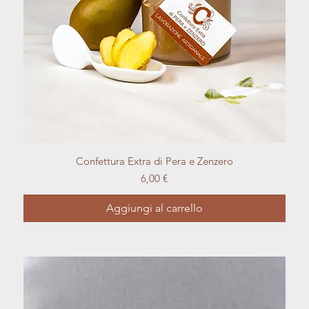
Vista rapida
Confettura Extra di Pera e Zenzero
Prezzo
6,00 €
Aggiungi al carrello