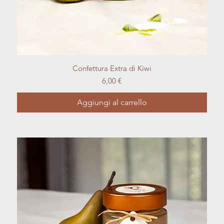
Vista rapida
Confettura Extra di Kiwi
Prezzo
6,00 €
Aggiungi al carrello