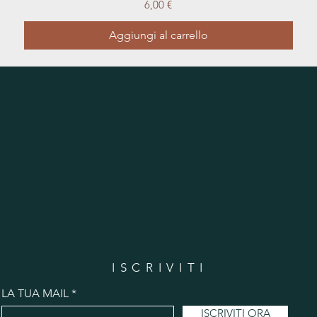
Prezzo
6,00 €
Aggiungi al carrello
ISCRIVITI
LA TUA MAIL
ISCRIVITI ORA