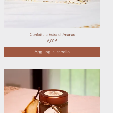
Vista rapida
Confettura Extra di Ananas
Prezzo
6,00 €
Aggiungi al carrello