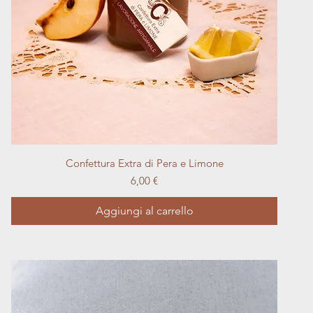
Vista rapida
Confettura Extra di Pera e Limone
Prezzo
6,00 €
Aggiungi al carrello