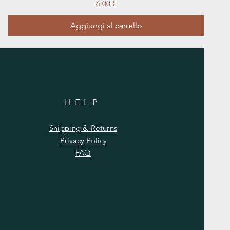
Prezzo
6,00 €
Aggiungi al carrello
HELP
Shipping & Returns
Privacy Policy
FAQ