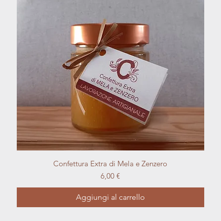
Vista rapida
Confettura Extra di Mela e Zenzero
Prezzo
6,00 €
Aggiungi al carrello