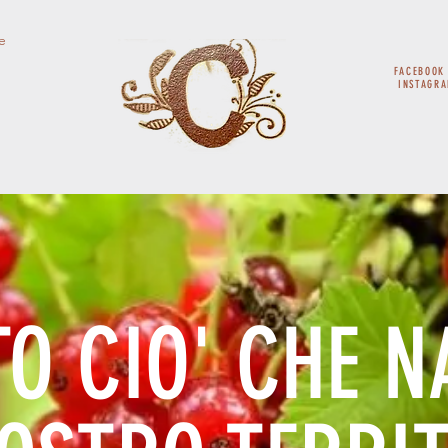
e
FACEBOO
INSTAGR
O CIO' CHE N