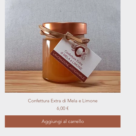
Vista rapida
Confettura Extra di Mela e Limone
Prezzo
6,00 €
Aggiungi al carrello