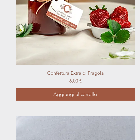
Vista rapida
Confettura Extra di Fragola
Prezzo
6,00 €
Aggiungi al carrello