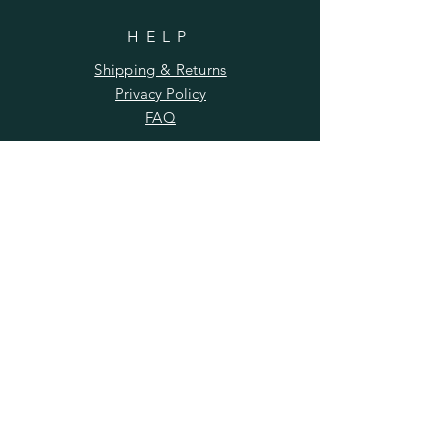
HELP
Shipping & Returns
Privacy Policy
FAQ
ISCRIVITI
LA TUA MAIL
ISCRIVITI ORA