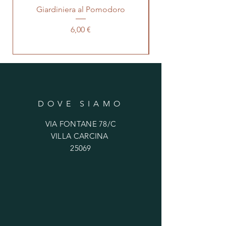
Giardiniera al Pomodoro
Composta di Frutt
Prezzo
6,00 €
DOVE SIAMO
VIA FONTANE 78/C
VILLA CARCINA
25069